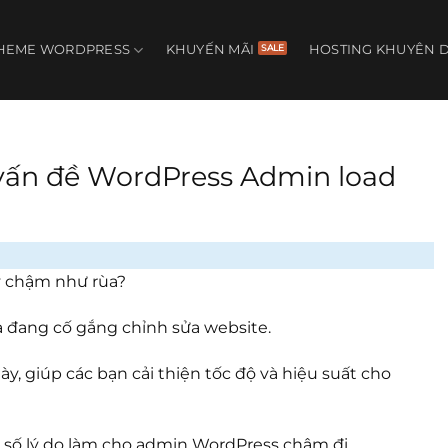
HEME WORDPRESS
KHUYẾN MÃI
HOSTING KHUYÊN 
 vấn đề WordPress Admin load
y chậm như rùa?
a đang cố gắng chỉnh sửa website.
ày, giúp các bạn cải thiện tốc độ và hiệu suất cho
 số lý do làm cho admin WordPress chậm đi.