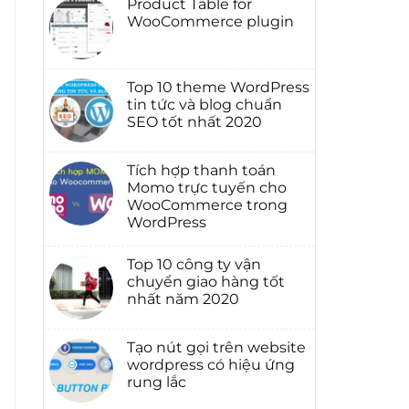
Product Table for
ở
PC
Combo
WooCommerce plugin
–
Offers
BuildPC
Plugin
Không
For
for
có
Woocommerce
WooCommerce
bình
luận
Top 10 theme WordPress
ở
Product
tin tức và blog chuẩn
Table
SEO tốt nhất 2020
for
WooCommerce
Không
plugin
có
bình
Tích hợp thanh toán
luận
Momo trực tuyến cho
ở
Top
WooCommerce trong
10
WordPress
theme
WordPress
Không
tin
có
tức
Top 10 công ty vận
bình
và
luận
chuyển giao hàng tốt
blog
ở
chuẩn
nhất năm 2020
Tích
SEO
hợp
tốt
Không
thanh
nhất
có
toán
2020
bình
Tạo nút gọi trên website
Momo
luận
trực
wordpress có hiệu ứng
ở
tuyến
Top
rung lắc
cho
10
WooCommerce
công
Không
trong