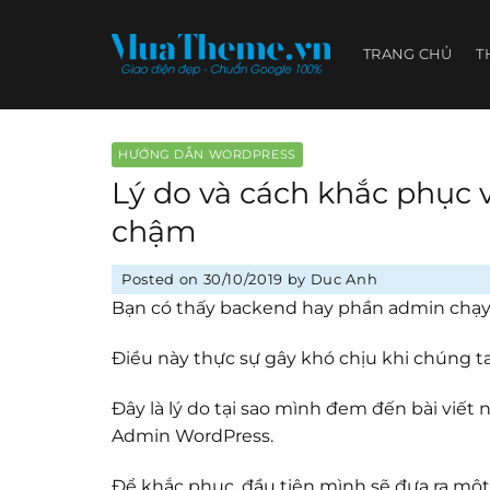
Skip
to
TRANG CHỦ
T
content
HƯỚNG DẪN WORDPRESS
Lý do và cách khắc phục
chậm
Posted on
30/10/2019
by
Duc Anh
Bạn có thấy backend hay phần admin chạ
Điều này thực sự gây khó chịu khi chúng t
Đây là lý do tại sao mình đem đến bài viết n
Admin WordPress.
Để khắc phục, đầu tiên mình sẽ đưa ra một