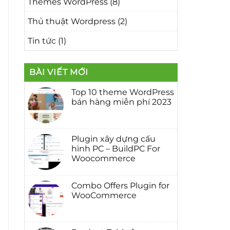
Themes WordPress
(8)
Thủ thuật Wordpress
(2)
Tin tức
(1)
BÀI VIẾT MỚI
Top 10 theme WordPress
bán hàng miễn phí 2023
Không
có
bình
luận
Plugin xây dựng cấu
ở
Top
hình PC – BuildPC For
10
Woocommerce
theme
WordPress
Không
bán
có
hàng
bình
Combo Offers Plugin for
miễn
luận
phí
WooCommerce
ở
2023
Plugin
Không
xây
có
dựng
bình
cấu
luận
hình