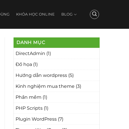
DÙNG
KHÓA HỌC ONLINE
BLOG
DANH MỤC
DirectAdmin
(1)
Đồ họa
(1)
Hướng dẫn wordpress
(5)
Kinh nghiệm mua theme
(3)
Phần mềm
(1)
PHP Scripts
(1)
Plugin WordPress
(7)