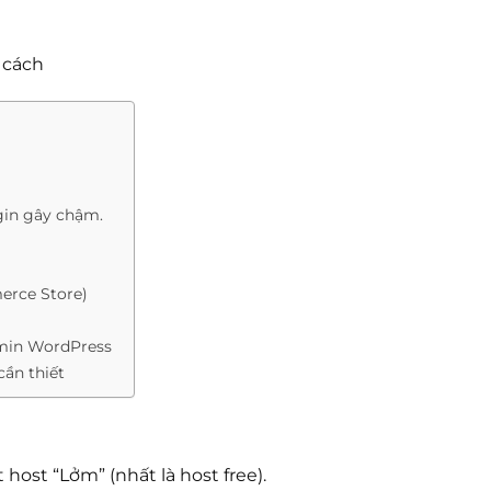
 cách
gin gây chậm.
erce Store)
admin WordPress
ần thiết
host “Lởm” (nhất là host free).