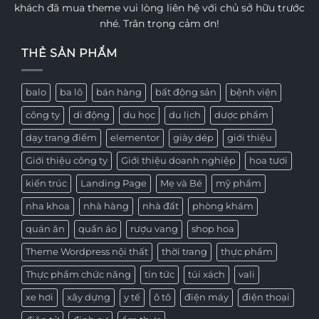
khách đã mua theme vui lòng liên hệ với chủ sở hữu trước
nhé. Trân trọng cảm ơn!
THẺ SẢN PHẨM
balo
ba lô
bán hàng
bất động sản
bệnh viện
công ty
di động
du học
du lịch
dược phẩm
dạy trang điểm
elementor
giày dép
giới thiệu
Giới thiệu công ty
Giới thiệu doanh nghiệp
hoa tươi
kiến trúc
Landing Page
Mẹ và Bé
mỹ phẩm
nha khoa
nhà hàng
nhà đất
phòng khám
quán ăn
quần áo
rượu vang
shop hoa
Theme Wordpress nội thất
thời trang
thực phẩm
Thực phẩm chức năng
tin tức
túi xách
vali
xe hơi
xây dựng
y tế
ô tô
điện máy
điện thoại