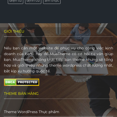
điện tử
định cư
ẩm thực
GIỚI THIỆU
Nếu bạn cần một website để phục vụ cho công việc kinh
doanh của bạn… hãy để MuaTheme có cơ hội tư vấn giúp
bạn. MuaTheme không trực tiếp bán theme nhưng sẽ tổng
hợp và giới thiệu những theme wordpress chất lượng nhất,
bắt kịp xu hướng quốc tế.
THEME BÁN HÀNG
Theme WordPress Thực phẩm