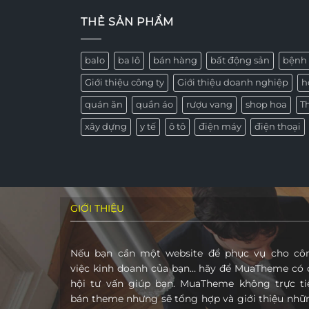
THẺ SẢN PHẨM
balo
ba lô
bán hàng
bất động sản
bệnh 
Giới thiệu công ty
Giới thiệu doanh nghiệp
h
quán ăn
quần áo
rượu vang
shop hoa
T
xây dựng
y tế
ô tô
điện máy
điện thoại
GIỚI THIỆU
Nếu bạn cần một website để phục vụ cho cô
việc kinh doanh của bạn… hãy để MuaTheme có 
hội tư vấn giúp bạn. MuaTheme không trực ti
bán theme nhưng sẽ tổng hợp và giới thiệu nhữ