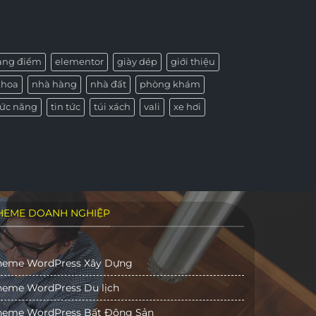
rang điểm
elementor
giày dép
giới thiệu
khoa
nhà hàng
nhà đất
phòng khám
ức năng
tin tức
túi xách
vali
xe hơi
HEME DOANH NGHIỆP
heme WordPress Xây Dựng
heme WordPress Du lịch
heme WordPress Bất Động Sản