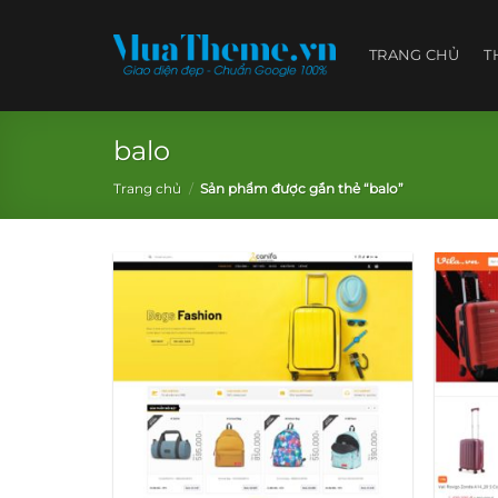
Skip
to
TRANG CHỦ
T
content
balo
Trang chủ
/
Sản phẩm được gắn thẻ “balo”