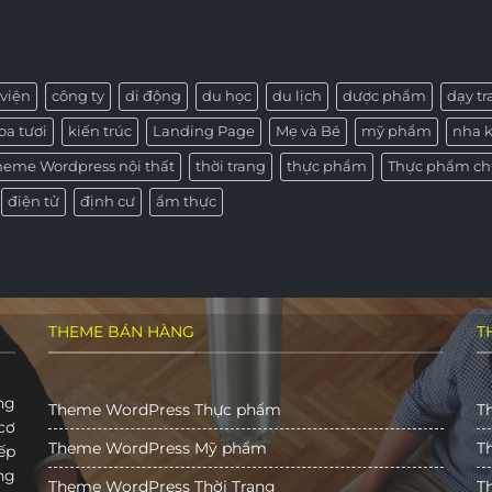
viện
công ty
di động
du học
du lịch
dược phẩm
dạy t
oa tươi
kiến trúc
Landing Page
Mẹ và Bé
mỹ phẩm
nha 
heme Wordpress nội thất
thời trang
thực phẩm
Thực phẩm ch
điện tử
định cư
ẩm thực
THEME BÁN HÀNG
T
ng
Theme WordPress Thực phẩm
T
cơ
Theme WordPress Mỹ phẩm
T
ếp
ng
Theme WordPress Thời Trang
T