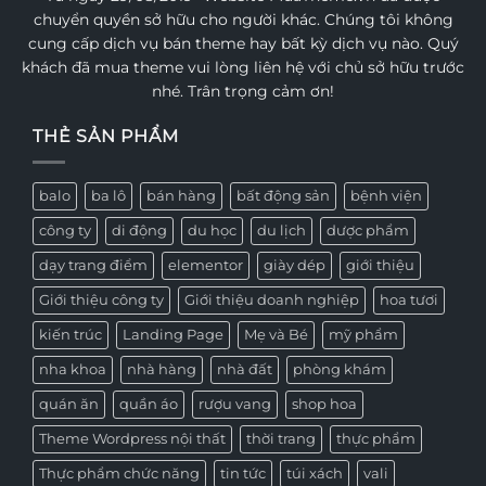
chuyển quyền sở hữu cho người khác. Chúng tôi không
cung cấp dịch vụ bán theme hay bất kỳ dịch vụ nào. Quý
khách đã mua theme vui lòng liên hệ với chủ sở hữu trước
nhé. Trân trọng cảm ơn!
THẺ SẢN PHẨM
balo
ba lô
bán hàng
bất động sản
bệnh viện
công ty
di động
du học
du lịch
dược phẩm
dạy trang điểm
elementor
giày dép
giới thiệu
Giới thiệu công ty
Giới thiệu doanh nghiệp
hoa tươi
kiến trúc
Landing Page
Mẹ và Bé
mỹ phẩm
nha khoa
nhà hàng
nhà đất
phòng khám
quán ăn
quần áo
rượu vang
shop hoa
Theme Wordpress nội thất
thời trang
thực phẩm
Thực phẩm chức năng
tin tức
túi xách
vali