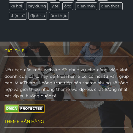
xe hơi
xây dựng
y tế
ô tô
điện máy
điện thoại
điện tử
định cư
ẩm thực
GIỚI THIỆU
Nếu bạn cần một website để phục vụ cho công việc kinh
doanh của bạn… hãy để MuaTheme có cơ hội tư vấn giúp
bạn. MuaTheme không trực tiếp bán theme nhưng sẽ tổng
hợp và giới thiệu những theme wordpress chất lượng nhất,
bắt kịp xu hướng quốc tế.
THEME BÁN HÀNG