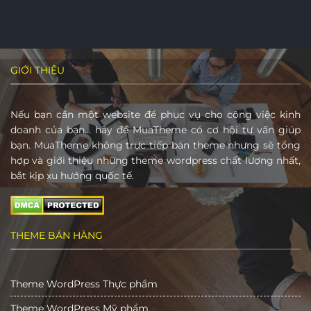
GIỚI THIỆU
Nếu bạn cần một website để phục vụ cho công việc kinh
doanh của bạn… hãy để MuaTheme có cơ hội tư vấn giúp
bạn. MuaTheme không trực tiếp bán theme nhưng sẽ tổng
hợp và giới thiệu những theme wordpress chất lượng nhất,
bắt kịp xu hướng quốc tế.
THEME BÁN HÀNG
Theme WordPress Thực phẩm
Theme WordPress Mỹ phẩm