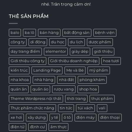
nhé. Trân trọng cảm ơn!
THẺ SẢN PHẨM
balo
ba lô
bán hàng
bất động sản
bệnh viện
công ty
di động
du học
du lịch
dược phẩm
dạy trang điểm
elementor
giày dép
giới thiệu
Giới thiệu công ty
Giới thiệu doanh nghiệp
hoa tươi
kiến trúc
Landing Page
Mẹ và Bé
mỹ phẩm
nha khoa
nhà hàng
nhà đất
phòng khám
quán ăn
quần áo
rượu vang
shop hoa
Theme Wordpress nội thất
thời trang
thực phẩm
Thực phẩm chức năng
tin tức
túi xách
vali
xe hơi
xây dựng
y tế
ô tô
điện máy
điện thoại
điện tử
định cư
ẩm thực