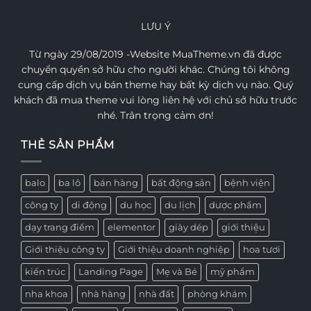
LƯU Ý
Từ ngày 29/08/2019 -Website MuaTheme.vn đã được
chuyển quyền sở hữu cho người khác. Chúng tôi không
cung cấp dịch vụ bán theme hay bất kỳ dịch vụ nào. Quý
khách đã mua theme vui lòng liên hệ với chủ sở hữu trước
nhé. Trân trọng cảm ơn!
THẺ SẢN PHẨM
balo
ba lô
bán hàng
bất động sản
bệnh viện
công ty
di động
du học
du lịch
dược phẩm
dạy trang điểm
elementor
giày dép
giới thiệu
Giới thiệu công ty
Giới thiệu doanh nghiệp
hoa tươi
kiến trúc
Landing Page
Mẹ và Bé
mỹ phẩm
nha khoa
nhà hàng
nhà đất
phòng khám