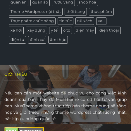
quán ăn
quần áo
rượu vang
shop hoa
Theme Wordpress nội thất
thời trang
thực phẩm
Thực phẩm chức năng
tin tức
túi xách
vali
xe hơi
xây dựng
y tế
ô tô
điện máy
điện thoại
điện tử
định cư
ẩm thực
GIỚI THIỆU
Nếu bạn cần một website để phục vụ cho công việc kinh
doanh của bạn… hãy để MuaTheme có cơ hội tư vấn giúp
bạn. MuaTheme không trực tiếp bán theme nhưng sẽ tổng
hợp và giới thiệu những theme wordpress chất lượng nhất,
bắt kịp xu hướng quốc tế.