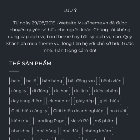
LƯU Ý
Từ ngày 29/08/2019 -Website MuaTheme.vn đã được
chuyển quyền sở hữu cho người khác. Chúng tôi không
cung cấp dịch vụ bán theme hay bất kỳ dịch vụ nào. Quý
khách đã mua theme vui lòng liên hệ với chủ sở hữu trước
nhé. Trân trọng cảm ơn!
THẺ SẢN PHẨM
balo
ba lô
bán hàng
bất động sản
bệnh viện
công ty
di động
du học
du lịch
dược phẩm
dạy trang điểm
elementor
giày dép
giới thiệu
Giới thiệu công ty
Giới thiệu doanh nghiệp
hoa tươi
kiến trúc
Landing Page
Mẹ và Bé
mỹ phẩm
nha khoa
nhà hàng
nhà đất
phòng khám