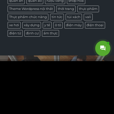
quán ăn
quần áo
rượu vang
shop hoa
Theme Wordpress nội thất
thời trang
thực phẩm
Thực phẩm chức năng
tin tức
túi xách
vali
xe hơi
xây dựng
y tế
ô tô
điện máy
điện thoại
điện tử
định cư
ẩm thực
GIỚI THIỆU
Nếu bạn cần một website để phục vụ cho công việc kinh
doanh của bạn… hãy để MuaTheme có cơ hội tư vấn giúp
bạn. MuaTheme không trực tiếp bán theme nhưng sẽ tổng
hợp và giới thiệu những theme wordpress chất lượng nhất,
bắt kịp xu hướng quốc tế.