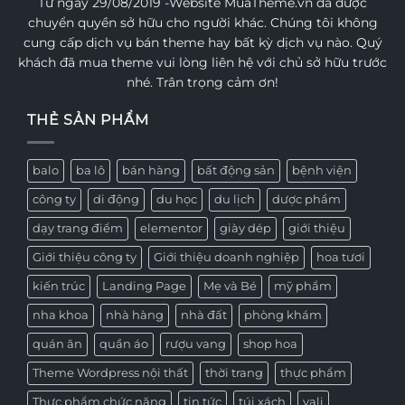
Từ ngày 29/08/2019 -Website MuaTheme.vn đã được
chuyển quyền sở hữu cho người khác. Chúng tôi không
cung cấp dịch vụ bán theme hay bất kỳ dịch vụ nào. Quý
khách đã mua theme vui lòng liên hệ với chủ sở hữu trước
nhé. Trân trọng cảm ơn!
THẺ SẢN PHẨM
balo
ba lô
bán hàng
bất động sản
bệnh viện
công ty
di động
du học
du lịch
dược phẩm
dạy trang điểm
elementor
giày dép
giới thiệu
Giới thiệu công ty
Giới thiệu doanh nghiệp
hoa tươi
kiến trúc
Landing Page
Mẹ và Bé
mỹ phẩm
nha khoa
nhà hàng
nhà đất
phòng khám
quán ăn
quần áo
rượu vang
shop hoa
Theme Wordpress nội thất
thời trang
thực phẩm
Thực phẩm chức năng
tin tức
túi xách
vali