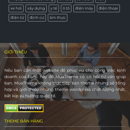
xe hơi
xây dựng
y tế
ô tô
điện máy
điện thoại
điện tử
định cư
ẩm thực
GIỚI THIỆU
Nếu bạn cần một website để phục vụ cho công việc kinh
doanh của bạn… hãy để MuaTheme có cơ hội tư vấn giúp
bạn. MuaTheme không trực tiếp bán theme nhưng sẽ tổng
hợp và giới thiệu những theme wordpress chất lượng nhất,
bắt kịp xu hướng quốc tế.
THEME BÁN HÀNG