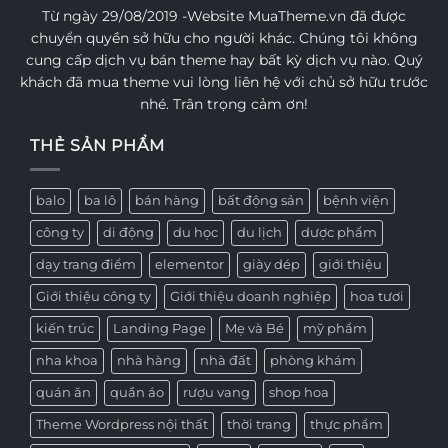
Từ ngày 29/08/2019 -Website MuaTheme.vn đã được
chuyển quyền sở hữu cho người khác. Chúng tôi không
cung cấp dịch vụ bán theme hay bất kỳ dịch vụ nào. Quý
khách đã mua theme vui lòng liên hệ với chủ sở hữu trước
nhé. Trân trọng cảm ơn!
THẺ SẢN PHẨM
balo
ba lô
bán hàng
bất động sản
bệnh viện
công ty
di động
du học
du lịch
dược phẩm
dạy trang điểm
elementor
giày dép
giới thiệu
Giới thiệu công ty
Giới thiệu doanh nghiệp
hoa tươi
kiến trúc
Landing Page
Mẹ và Bé
mỹ phẩm
nha khoa
nhà hàng
nhà đất
phòng khám
quán ăn
quần áo
rượu vang
shop hoa
Theme Wordpress nội thất
thời trang
thực phẩm