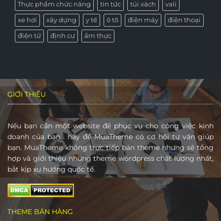
Thực phẩm chức năng
tin tức
túi xách
vali
xe hơi
xây dựng
y tế
ô tô
điện máy
điện thoại
điện tử
định cư
ẩm thực
GIỚI THIỆU
Nếu bạn cần một website để phục vụ cho công việc kinh
doanh của bạn… hãy để MuaTheme có cơ hội tư vấn giúp
bạn. MuaTheme không trực tiếp bán theme nhưng sẽ tổng
hợp và giới thiệu những theme wordpress chất lượng nhất,
bắt kịp xu hướng quốc tế.
THEME BÁN HÀNG