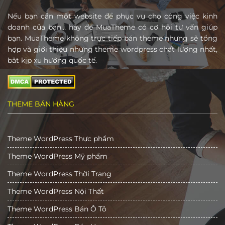
Nếu bạn cần một website để phục vụ cho công việc kinh
doanh của bạn… hãy để MuaTheme có cơ hội tư vấn giúp
bạn. MuaTheme không trực tiếp bán theme nhưng sẽ tổng
hợp và giới thiệu những theme wordpress chất lượng nhất,
bắt kịp xu hướng quốc tế.
THEME BÁN HÀNG
Theme WordPress Thực phẩm
Theme WordPress Mỹ phẩm
Theme WordPress Thời Trang
Theme WordPress Nội Thất
Theme WordPress Bán Ô Tô