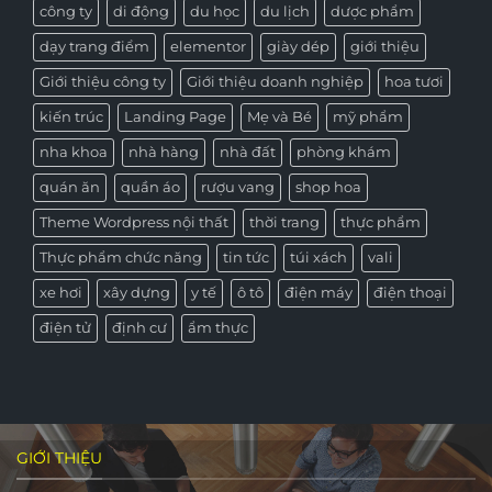
công ty
di động
du học
du lịch
dược phẩm
dạy trang điểm
elementor
giày dép
giới thiệu
Giới thiệu công ty
Giới thiệu doanh nghiệp
hoa tươi
kiến trúc
Landing Page
Mẹ và Bé
mỹ phẩm
nha khoa
nhà hàng
nhà đất
phòng khám
quán ăn
quần áo
rượu vang
shop hoa
Theme Wordpress nội thất
thời trang
thực phẩm
Thực phẩm chức năng
tin tức
túi xách
vali
xe hơi
xây dựng
y tế
ô tô
điện máy
điện thoại
điện tử
định cư
ẩm thực
GIỚI THIỆU