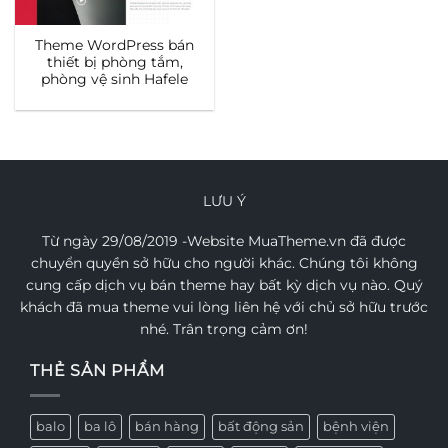
Theme WordPress bán
thiết bị phòng tắm,
phòng vệ sinh Hafele
LƯU Ý
Từ ngày 29/08/2019 -Website MuaTheme.vn đã được
chuyển quyền sở hữu cho người khác. Chúng tôi không
cung cấp dịch vụ bán theme hay bất kỳ dịch vụ nào. Quý
khách đã mua theme vui lòng liên hệ với chủ sở hữu trước
nhé. Trân trọng cảm ơn!
THẺ SẢN PHẨM
balo
ba lô
bán hàng
bất động sản
bệnh viện