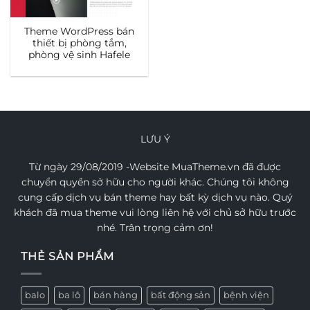
Theme WordPress bán
thiết bị phòng tắm,
phòng vệ sinh Hafele
LƯU Ý
Từ ngày 29/08/2019 -Website MuaTheme.vn đã được
chuyển quyền sở hữu cho người khác. Chúng tôi không
cung cấp dịch vụ bán theme hay bất kỳ dịch vụ nào. Quý
khách đã mua theme vui lòng liên hệ với chủ sở hữu trước
nhé. Trân trọng cảm ơn!
THẺ SẢN PHẨM
balo
ba lô
bán hàng
bất động sản
bệnh viện