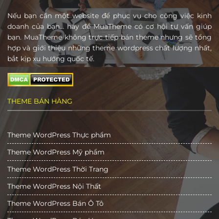
Nếu bạn cần một website để phục vụ cho công việc kinh
doanh của bạn… hãy để MuaTheme có cơ hội tư vấn giúp
bạn. MuaTheme không trực tiếp bán theme nhưng sẽ tổng
hợp và giới thiệu những theme wordpress chất lượng nhất,
bắt kịp xu hướng quốc tế.
THEME BÁN HÀNG
Theme WordPress Thực phẩm
Theme WordPress Mỹ phẩm
Theme WordPress Thời Trang
Theme WordPress Nội Thất
Theme WordPress Bán Ô Tô