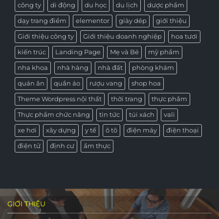
công ty
di động
du học
du lịch
dược phẩm
dạy trang điểm
elementor
giày dép
giới thiệu
Giới thiệu công ty
Giới thiệu doanh nghiệp
hoa tươi
kiến trúc
Landing Page
Mẹ và Bé
mỹ phẩm
nha khoa
nhà hàng
nhà đất
phòng khám
quán ăn
quần áo
rượu vang
shop hoa
Theme Wordpress nội thất
thời trang
thực phẩm
Thực phẩm chức năng
tin tức
túi xách
vali
xe hơi
xây dựng
y tế
ô tô
điện máy
điện thoại
điện tử
định cư
ẩm thực
GIỚI THIỆU