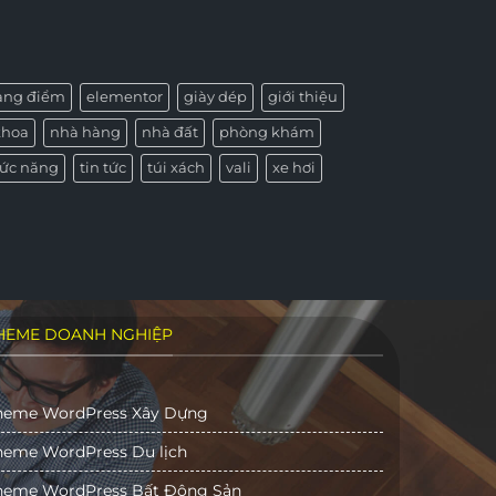
rang điểm
elementor
giày dép
giới thiệu
khoa
nhà hàng
nhà đất
phòng khám
ức năng
tin tức
túi xách
vali
xe hơi
HEME DOANH NGHIỆP
heme WordPress Xây Dựng
heme WordPress Du lịch
heme WordPress Bất Động Sản