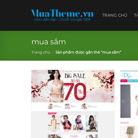
Skip
to
TRANG CHỦ
T
content
mua sắm
Trang chủ
/
Sản phẩm được gắn thẻ “mua sắm”