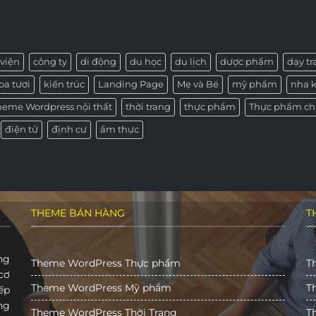
viện
công ty
di động
du học
du lịch
dược phẩm
dạy t
oa tươi
kiến trúc
Landing Page
Mẹ và Bé
mỹ phẩm
nha 
heme Wordpress nội thất
thời trang
thực phẩm
Thực phẩm ch
điện tử
định cư
ẩm thực
THEME BÁN HÀNG
T
ng
Theme WordPress Thực phẩm
T
cơ
Theme WordPress Mỹ phẩm
T
ếp
ng
Theme WordPress Thời Trang
T