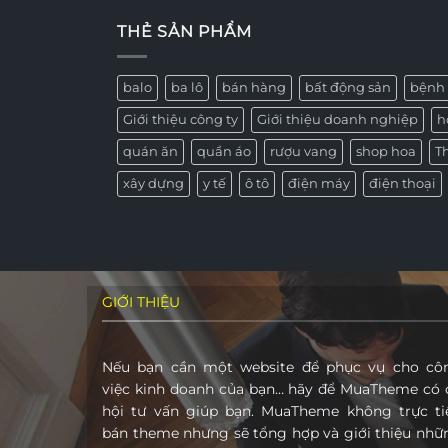
THẺ SẢN PHẨM
balo
ba lô
bán hàng
bất động sản
bệnh 
Giới thiệu công ty
Giới thiệu doanh nghiệp
h
quán ăn
quần áo
rượu vang
shop hoa
T
xây dựng
y tế
ô tô
điện máy
điện thoại
GIỚI THIỆU
Nếu bạn cần một website để phục vụ cho cô
việc kinh doanh của bạn… hãy để MuaTheme có 
hội tư vấn giúp bạn. MuaTheme không trực ti
bán theme nhưng sẽ tổng hợp và giới thiệu nhữ