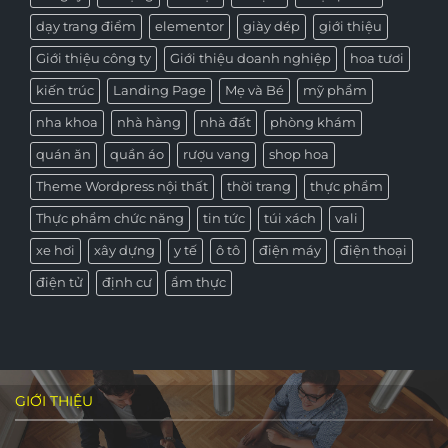
dạy trang điểm
elementor
giày dép
giới thiệu
Giới thiệu công ty
Giới thiệu doanh nghiệp
hoa tươi
kiến trúc
Landing Page
Mẹ và Bé
mỹ phẩm
nha khoa
nhà hàng
nhà đất
phòng khám
quán ăn
quần áo
rượu vang
shop hoa
Theme Wordpress nội thất
thời trang
thực phẩm
Thực phẩm chức năng
tin tức
túi xách
vali
xe hơi
xây dựng
y tế
ô tô
điện máy
điện thoại
điện tử
định cư
ẩm thực
GIỚI THIỆU