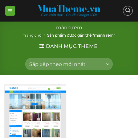
Skip
to
content
mành rèm
Trang chủ
/
Sản phẩm được gắn thẻ “mành rèm”
DANH MỤC THEME