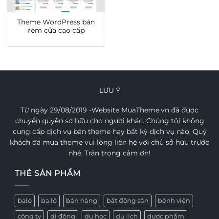
Theme WordPress bán
rèm cửa cao cấp
LƯU Ý
Từ ngày 29/08/2019 -Website MuaTheme.vn đã được
chuyển quyền sở hữu cho người khác. Chúng tôi không
cung cấp dịch vụ bán theme hay bất kỳ dịch vụ nào. Quý
khách đã mua theme vui lòng liên hệ với chủ sở hữu trước
nhé. Trân trọng cảm ơn!
THẺ SẢN PHẨM
balo
ba lô
bán hàng
bất động sản
bệnh viện
công ty
di động
du học
du lịch
dược phẩm