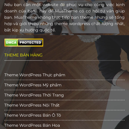
Nếu bạn cần một website để phục vụ cho công việc kinh
doanh của bạn… hãy để MuaTheme có cơ hội tư vấn giúp
bạn. MuaTheme không trực tiếp bán theme nhưng sẽ tổng
hợp và giới thiệu những theme wordpress chất lượng nhất,
bắt kịp xu hướng quốc tế.
THEME BÁN HÀNG
Theme WordPress Thực phẩm
Theme WordPress Mỹ phẩm
Theme WordPress Thời Trang
Theme WordPress Nội Thất
Theme WordPress Bán Ô Tô
Theme WordPress Bán Hoa