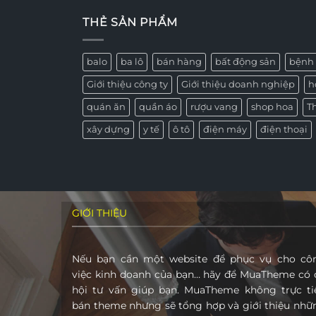
THẺ SẢN PHẨM
balo
ba lô
bán hàng
bất động sản
bệnh 
Giới thiệu công ty
Giới thiệu doanh nghiệp
h
quán ăn
quần áo
rượu vang
shop hoa
T
xây dựng
y tế
ô tô
điện máy
điện thoại
GIỚI THIỆU
Nếu bạn cần một website để phục vụ cho cô
việc kinh doanh của bạn… hãy để MuaTheme có 
hội tư vấn giúp bạn. MuaTheme không trực ti
bán theme nhưng sẽ tổng hợp và giới thiệu nhữ