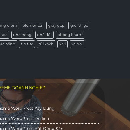
rang điểm
elementor
giày dép
giới thiệu
khoa
nhà hàng
nhà đất
phòng khám
ức năng
tin tức
túi xách
vali
xe hơi
HEME DOANH NGHIỆP
heme WordPress Xây Dựng
heme WordPress Du lịch
heme WordPress Bất Động Sản