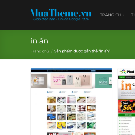
Skip
to
TRANG CHỦ
T
content
in ấn
Trang chủ
/
Sản phẩm được gắn thẻ “in ấn”