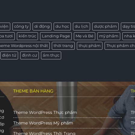
viện
công ty
di động
du học
du lịch
dược phẩm
dạy t
oa tươi
kiến trúc
Landing Page
Mẹ và Bé
mỹ phẩm
nha 
heme Wordpress nội thất
thời trang
thực phẩm
Thực phẩm ch
điện tử
định cư
ẩm thực
THEME BÁN HÀNG
T
ng
Theme WordPress Thực phẩm
T
cơ
Theme WordPress Mỹ phẩm
T
ếp
ng
Theme WordPress Thời Trang
T