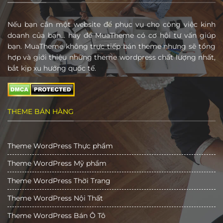
Nếu bạn cần một website để phục vụ cho công việc kinh
doanh của bạn… hãy để MuaTheme có cơ hội tư vấn giúp
bạn. MuaTheme không trực tiếp bán theme nhưng sẽ tổng
hợp và giới thiệu những theme wordpress chất lượng nhất,
bắt kịp xu hướng quốc tế.
THEME BÁN HÀNG
Theme WordPress Thực phẩm
Theme WordPress Mỹ phẩm
Theme WordPress Thời Trang
Theme WordPress Nội Thất
Theme WordPress Bán Ô Tô