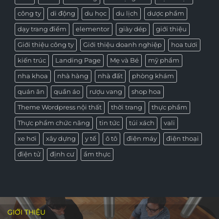
công ty
di động
du học
du lịch
dược phẩm
dạy trang điểm
elementor
giày dép
giới thiệu
Giới thiệu công ty
Giới thiệu doanh nghiệp
hoa tươi
kiến trúc
Landing Page
Mẹ và Bé
mỹ phẩm
nha khoa
nhà hàng
nhà đất
phòng khám
quán ăn
quần áo
rượu vang
shop hoa
Theme Wordpress nội thất
thời trang
thực phẩm
Thực phẩm chức năng
tin tức
túi xách
vali
xe hơi
xây dựng
y tế
ô tô
điện máy
điện thoại
điện tử
định cư
ẩm thực
GIỚI THIỆU