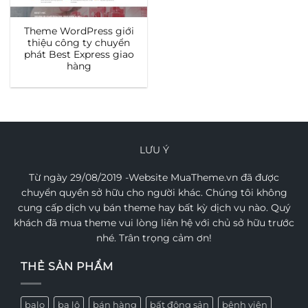
Theme WordPress giới
thiệu công ty chuyển
phát Best Express giao
hàng
LƯU Ý
Từ ngày 29/08/2019 -Website MuaTheme.vn đã được
chuyển quyền sở hữu cho người khác. Chúng tôi không
cung cấp dịch vụ bán theme hay bất kỳ dịch vụ nào. Quý
khách đã mua theme vui lòng liên hệ với chủ sở hữu trước
nhé. Trân trọng cảm ơn!
THẺ SẢN PHẨM
balo
ba lô
bán hàng
bất động sản
bệnh viện