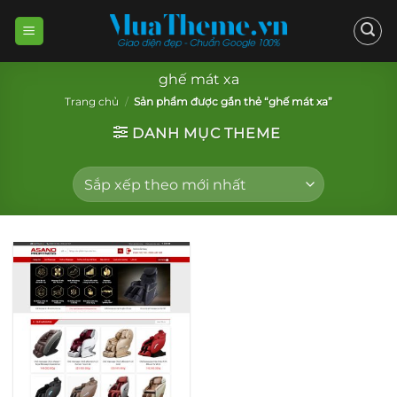
Skip
to
content
ghế mát xa
Trang chủ
/
Sản phẩm được gắn thẻ “ghế mát xa”
DANH MỤC THEME