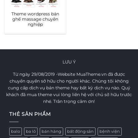
Theme wordpress bán
ghế massage chuyên
nghiệp
LƯU Ý
Từ ngày 29/08/2019 -Website MuaTheme.vn đã được
chuyển quyền sở hữu cho người khác. Chúng tôi không
cung cấp dịch vụ bán theme hay bất kỳ dịch vụ nào. Quý
khách đã mua theme vui lòng liên hệ với chủ sở hữu trước
nhé. Trân trọng cảm ơn!
THẺ SẢN PHẨM
balo
ba lô
bán hàng
bất động sản
bệnh viện