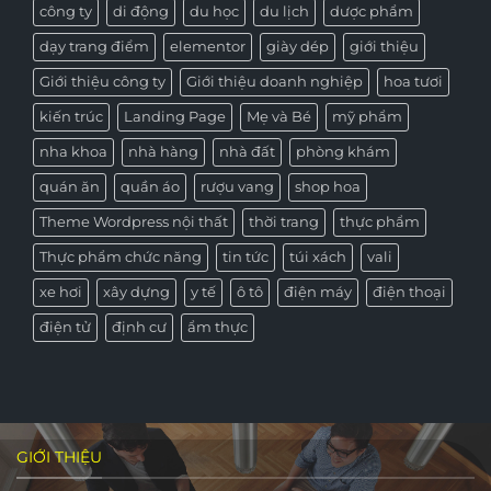
công ty
di động
du học
du lịch
dược phẩm
dạy trang điểm
elementor
giày dép
giới thiệu
Giới thiệu công ty
Giới thiệu doanh nghiệp
hoa tươi
kiến trúc
Landing Page
Mẹ và Bé
mỹ phẩm
nha khoa
nhà hàng
nhà đất
phòng khám
quán ăn
quần áo
rượu vang
shop hoa
Theme Wordpress nội thất
thời trang
thực phẩm
Thực phẩm chức năng
tin tức
túi xách
vali
xe hơi
xây dựng
y tế
ô tô
điện máy
điện thoại
điện tử
định cư
ẩm thực
GIỚI THIỆU