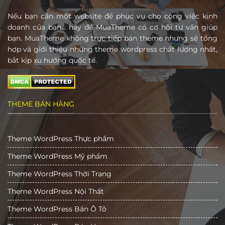
Nếu bạn cần một website để phục vụ cho công việc kinh
doanh của bạn… hãy để MuaTheme có cơ hội tư vấn giúp
bạn. MuaTheme không trực tiếp bán theme nhưng sẽ tổng
hợp và giới thiệu những theme wordpress chất lượng nhất,
bắt kịp xu hướng quốc tế.
THEME BÁN HÀNG
Theme WordPress Thực phẩm
Theme WordPress Mỹ phẩm
Theme WordPress Thời Trang
Theme WordPress Nội Thất
Theme WordPress Bán Ô Tô