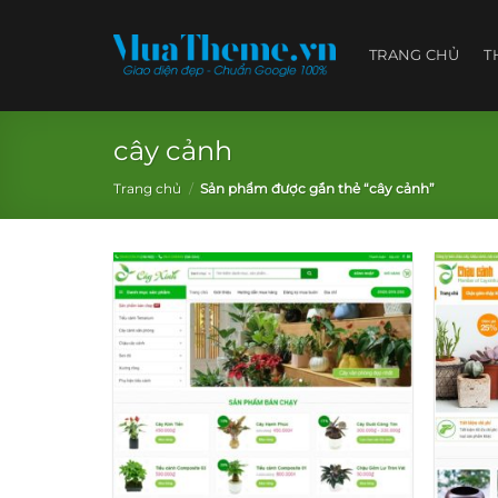
Skip
to
TRANG CHỦ
T
content
cây cảnh
Trang chủ
/
Sản phẩm được gắn thẻ “cây cảnh”