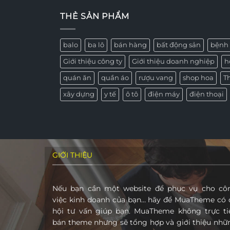
THẺ SẢN PHẨM
balo
ba lô
bán hàng
bất động sản
bệnh 
Giới thiệu công ty
Giới thiệu doanh nghiệp
h
quán ăn
quần áo
rượu vang
shop hoa
T
xây dựng
y tế
ô tô
điện máy
điện thoại
GIỚI THIỆU
Nếu bạn cần một website để phục vụ cho cô
việc kinh doanh của bạn… hãy để MuaTheme có 
hội tư vấn giúp bạn. MuaTheme không trực ti
bán theme nhưng sẽ tổng hợp và giới thiệu nhữ