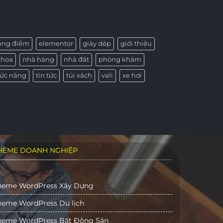
rang điểm
elementor
giày dép
giới thiệu
khoa
nhà hàng
nhà đất
phòng khám
ức năng
tin tức
túi xách
vali
xe hơi
HEME DOANH NGHIỆP
heme WordPress Xây Dựng
heme WordPress Du lịch
heme WordPress Bất Động Sản