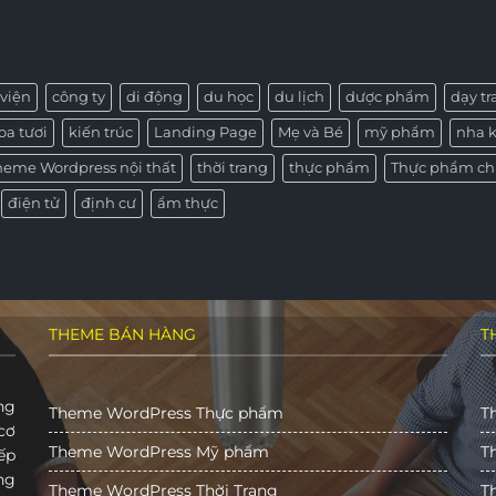
viện
công ty
di động
du học
du lịch
dược phẩm
dạy t
oa tươi
kiến trúc
Landing Page
Mẹ và Bé
mỹ phẩm
nha 
heme Wordpress nội thất
thời trang
thực phẩm
Thực phẩm ch
điện tử
định cư
ẩm thực
THEME BÁN HÀNG
T
ng
Theme WordPress Thực phẩm
T
cơ
Theme WordPress Mỹ phẩm
T
ếp
ng
Theme WordPress Thời Trang
T