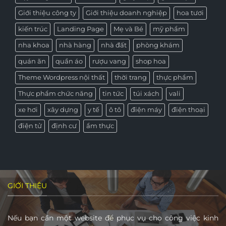
Giới thiệu công ty
Giới thiệu doanh nghiệp
hoa tươi
kiến trúc
Landing Page
Mẹ và Bé
mỹ phẩm
nha khoa
nhà hàng
nhà đất
phòng khám
quán ăn
quần áo
rượu vang
shop hoa
Theme Wordpress nội thất
thời trang
thực phẩm
Thực phẩm chức năng
tin tức
túi xách
vali
xe hơi
xây dựng
y tế
ô tô
điện máy
điện thoại
điện tử
định cư
ẩm thực
GIỚI THIỆU
Nếu bạn cần một website để phục vụ cho công việc kinh