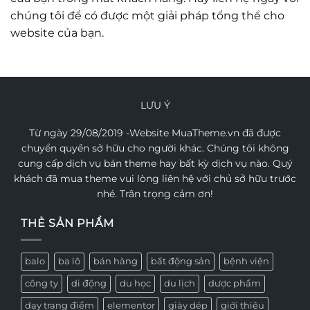
chúng tôi để có được một giải pháp tổng thể cho
website của bạn.
LƯU Ý
Từ ngày 29/08/2019 -Website MuaTheme.vn đã được
chuyển quyền sở hữu cho người khác. Chúng tôi không
cung cấp dịch vụ bán theme hay bất kỳ dịch vụ nào. Quý
khách đã mua theme vui lòng liên hệ với chủ sở hữu trước
nhé. Trân trọng cảm ơn!
THẺ SẢN PHẨM
balo
ba lô
bán hàng
bất động sản
bệnh viện
công ty
di động
du học
du lịch
dược phẩm
dạy trang điểm
elementor
giày dép
giới thiệu