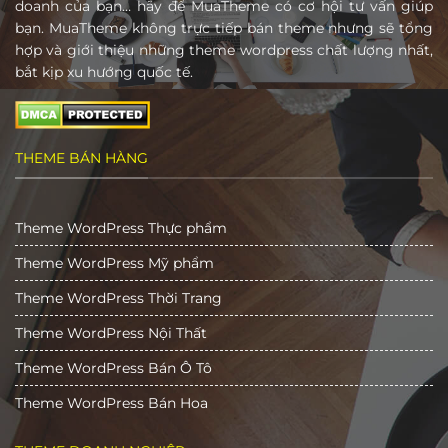
doanh của bạn… hãy để MuaTheme có cơ hội tư vấn giúp
bạn. MuaTheme không trực tiếp bán theme nhưng sẽ tổng
hợp và giới thiệu những theme wordpress chất lượng nhất,
bắt kịp xu hướng quốc tế.
THEME BÁN HÀNG
Theme WordPress Thực phẩm
Theme WordPress Mỹ phẩm
Theme WordPress Thời Trang
Theme WordPress Nội Thất
Theme WordPress Bán Ô Tô
Theme WordPress Bán Hoa