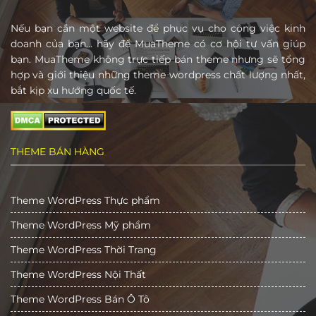
Nếu bạn cần một website để phục vụ cho công việc kinh
doanh của bạn… hãy để MuaTheme có cơ hội tư vấn giúp
bạn. MuaTheme không trực tiếp bán theme nhưng sẽ tổng
hợp và giới thiệu những theme wordpress chất lượng nhất,
bắt kịp xu hướng quốc tế.
THEME BÁN HÀNG
Theme WordPress Thực phẩm
Theme WordPress Mỹ phẩm
Theme WordPress Thời Trang
Theme WordPress Nội Thất
Theme WordPress Bán Ô Tô