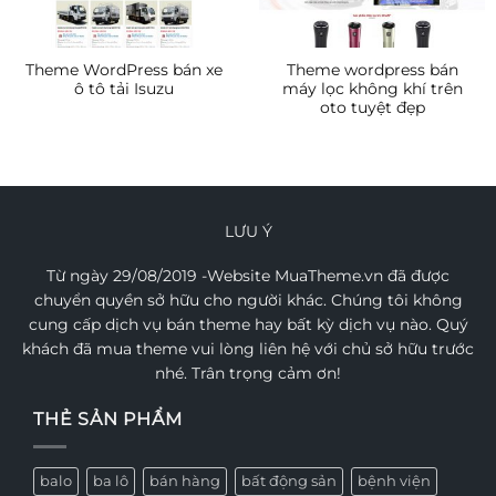
Theme WordPress bán xe
Theme wordpress bán
ô tô tải Isuzu
máy lọc không khí trên
oto tuyệt đẹp
LƯU Ý
Từ ngày 29/08/2019 -Website MuaTheme.vn đã được
chuyển quyền sở hữu cho người khác. Chúng tôi không
cung cấp dịch vụ bán theme hay bất kỳ dịch vụ nào. Quý
khách đã mua theme vui lòng liên hệ với chủ sở hữu trước
nhé. Trân trọng cảm ơn!
THẺ SẢN PHẨM
balo
ba lô
bán hàng
bất động sản
bệnh viện