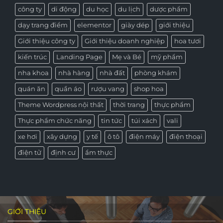
công ty
di động
du học
du lịch
dược phẩm
dạy trang điểm
elementor
giày dép
giới thiệu
Giới thiệu công ty
Giới thiệu doanh nghiệp
hoa tươi
kiến trúc
Landing Page
Mẹ và Bé
mỹ phẩm
nha khoa
nhà hàng
nhà đất
phòng khám
quán ăn
quần áo
rượu vang
shop hoa
Theme Wordpress nội thất
thời trang
thực phẩm
Thực phẩm chức năng
tin tức
túi xách
vali
xe hơi
xây dựng
y tế
ô tô
điện máy
điện thoại
điện tử
định cư
ẩm thực
GIỚI THIỆU