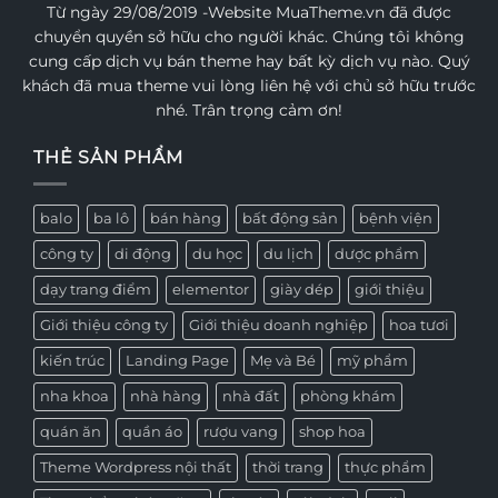
Từ ngày 29/08/2019 -Website MuaTheme.vn đã được
chuyển quyền sở hữu cho người khác. Chúng tôi không
cung cấp dịch vụ bán theme hay bất kỳ dịch vụ nào. Quý
khách đã mua theme vui lòng liên hệ với chủ sở hữu trước
nhé. Trân trọng cảm ơn!
THẺ SẢN PHẨM
balo
ba lô
bán hàng
bất động sản
bệnh viện
công ty
di động
du học
du lịch
dược phẩm
dạy trang điểm
elementor
giày dép
giới thiệu
Giới thiệu công ty
Giới thiệu doanh nghiệp
hoa tươi
kiến trúc
Landing Page
Mẹ và Bé
mỹ phẩm
nha khoa
nhà hàng
nhà đất
phòng khám
quán ăn
quần áo
rượu vang
shop hoa
Theme Wordpress nội thất
thời trang
thực phẩm