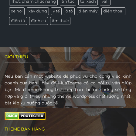
Thực phẩm chức năng
tin tức
túi xách
vali
xe hơi
xây dựng
y tế
ô tô
điện máy
điện thoại
điện tử
định cư
ẩm thực
GIỚI THIỆU
Nếu bạn cần một website để phục vụ cho công việc kinh
doanh của bạn… hãy để MuaTheme có cơ hội tư vấn giúp
bạn. MuaTheme không trực tiếp bán theme nhưng sẽ tổng
hợp và giới thiệu những theme wordpress chất lượng nhất,
bắt kịp xu hướng quốc tế.
THEME BÁN HÀNG