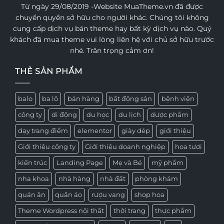
Từ ngày 29/08/2019 -Website MuaTheme.vn đã được
chuyển quyền sở hữu cho người khác. Chúng tôi không
cung cấp dịch vụ bán theme hay bất kỳ dịch vụ nào. Quý
khách đã mua theme vui lòng liên hệ với chủ sở hữu trước
nhé. Trân trọng cảm ơn!
THẺ SẢN PHẨM
balo
ba lô
bán hàng
bất động sản
bệnh viện
công ty
di động
du học
du lịch
dược phẩm
dạy trang điểm
elementor
giày dép
giới thiệu
Giới thiệu công ty
Giới thiệu doanh nghiệp
hoa tươi
kiến trúc
Landing Page
Mẹ và Bé
mỹ phẩm
nha khoa
nhà hàng
nhà đất
phòng khám
quán ăn
quần áo
rượu vang
shop hoa
Theme Wordpress nội thất
thời trang
thực phẩm