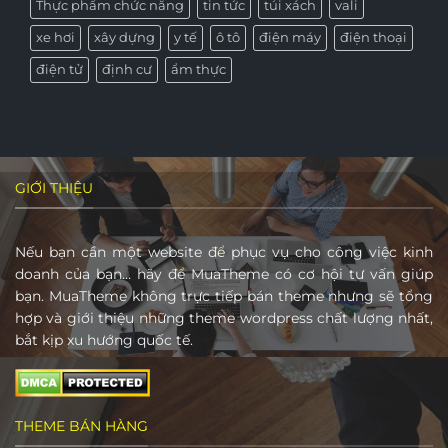
Thực phẩm chức năng
tin tức
túi xách
vali
xe hơi
xây dựng
y tế
ô tô
điện máy
điện thoại
điện tử
định cư
ẩm thực
GIỚI THIỆU
Nếu bạn cần một website để phục vụ cho công việc kinh
doanh của bạn… hãy để MuaTheme có cơ hội tư vấn giúp
bạn. MuaTheme không trực tiếp bán theme nhưng sẽ tổng
hợp và giới thiệu những theme wordpress chất lượng nhất,
bắt kịp xu hướng quốc tế.
THEME BÁN HÀNG