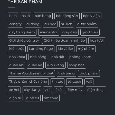
THẺ SẢN PHẨM
balo
ba lô
bán hàng
bất động sản
bệnh viện
công ty
di động
du học
du lịch
dược phẩm
dạy trang điểm
elementor
giày dép
giới thiệu
Giới thiệu công ty
Giới thiệu doanh nghiệp
hoa tươi
kiến trúc
Landing Page
Mẹ và Bé
mỹ phẩm
nha khoa
nhà hàng
nhà đất
phòng khám
quán ăn
quần áo
rượu vang
shop hoa
Theme Wordpress nội thất
thời trang
thực phẩm
Thực phẩm chức năng
tin tức
túi xách
vali
xe hơi
xây dựng
y tế
ô tô
điện máy
điện thoại
điện tử
định cư
ẩm thực