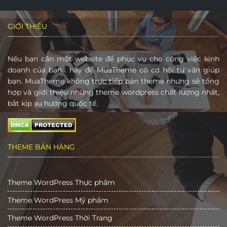
GIỚI THIỆU
Nếu bạn cần một website để phục vụ cho công việc kinh
doanh của bạn… hãy để MuaTheme có cơ hội tư vấn giúp
bạn. MuaTheme không trực tiếp bán theme nhưng sẽ tổng
hợp và giới thiệu những theme wordpress chất lượng nhất,
bắt kịp xu hướng quốc tế.
THEME BÁN HÀNG
Theme WordPress Thực phẩm
Theme WordPress Mỹ phẩm
Theme WordPress Thời Trang