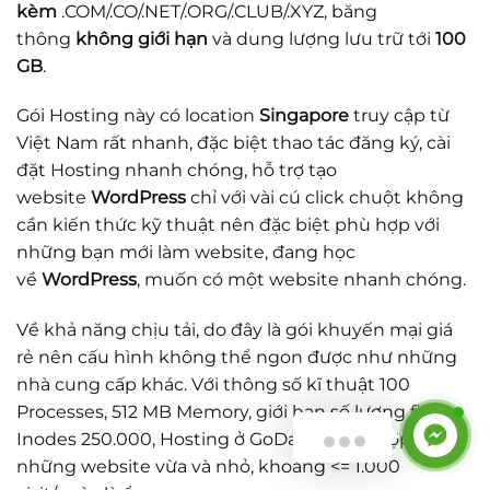
kèm
.COM/.CO/.NET/.ORG/.CLUB/.XYZ, băng
thông
không giới hạn
và dung lượng lưu trữ tới
100
GB
.
Gói Hosting này có location
Singapore
truy cập từ
Việt Nam rất nhanh, đặc biệt thao tác đăng ký, cài
đặt Hosting nhanh chóng, hỗ trợ tạo
website
WordPress
chỉ với vài cú click chuột không
cần kiến thức kỹ thuật nên đặc biệt phù hợp với
những bạn mới làm website, đang học
về
WordPress
, muốn có một website nhanh chóng.
Về khả năng chịu tải, do đây là gói khuyến mại giá
rẻ nên cấu hình không thể ngon được như những
nhà cung cấp khác. Với thông số kĩ thuật 100
Processes, 512 MB Memory, giới hạn số lượng files
Inodes 250.000, Hosting ở GoDaddy phù hợp với
những website vừa và nhỏ, khoảng <= 1.000