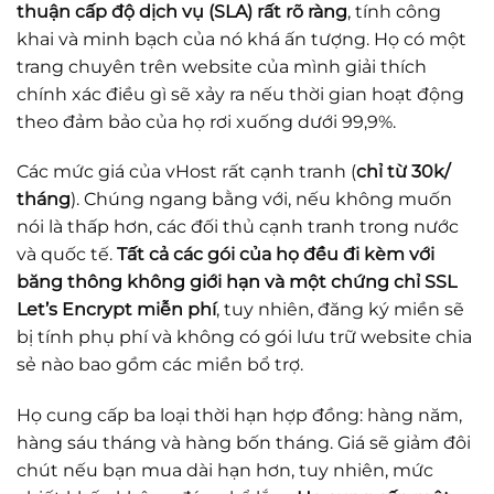
thuận cấp độ dịch vụ (SLA) rất rõ ràng
, tính công
khai và minh bạch của nó khá ấn tượng. Họ có một
trang chuyên trên website của mình giải thích
chính xác điều gì sẽ xảy ra nếu thời gian hoạt động
theo đảm bảo của họ rơi xuống dưới 99,9%.
Các mức giá của vHost rất cạnh tranh (
chỉ từ 30k/
tháng
). Chúng ngang bằng với, nếu không muốn
nói là thấp hơn, các đối thủ cạnh tranh trong nước
và quốc tế.
Tất cả các gói của họ đều đi kèm với
băng thông không giới hạn và một chứng chỉ SSL
Let’s Encrypt miễn phí
, tuy nhiên, đăng ký miền sẽ
bị tính phụ phí và không có gói lưu trữ website chia
sẻ nào bao gồm các miền bổ trợ.
Họ cung cấp ba loại thời hạn hợp đồng: hàng năm,
hàng sáu tháng và hàng bốn tháng. Giá sẽ giảm đôi
chút nếu bạn mua dài hạn hơn, tuy nhiên, mức