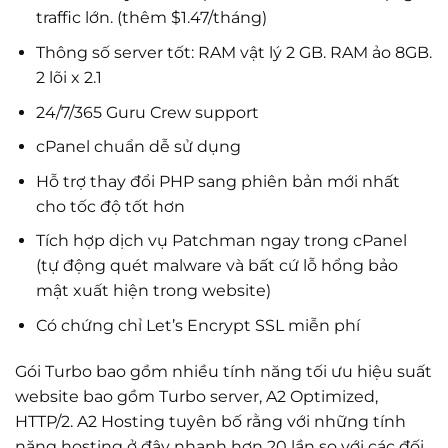
traffic lớn. (thêm $1.47/tháng)
Thông số server tốt: RAM vật lý 2 GB. RAM ảo 8GB.
2 lõi x 2.1
24/7/365 Guru Crew support
cPanel chuẩn dễ sử dụng
Hỗ trợ thay đổi PHP sang phiên bản mới nhất
cho tốc độ tốt hơn
Tích hợp dịch vụ Patchman ngay trong cPanel
(tự động quét malware và bất cứ lỗ hổng bảo
mật xuất hiện trong website)
Có chứng chỉ Let’s Encrypt SSL miễn phí
Gói Turbo bao gồm nhiều tính năng tối ưu hiệu suất
website bao gồm Turbo server, A2 Optimized,
HTTP/2. A2 Hosting tuyên bố rằng với những tính
năng hosting ở đây nhanh hơn 20 lần so với các đối