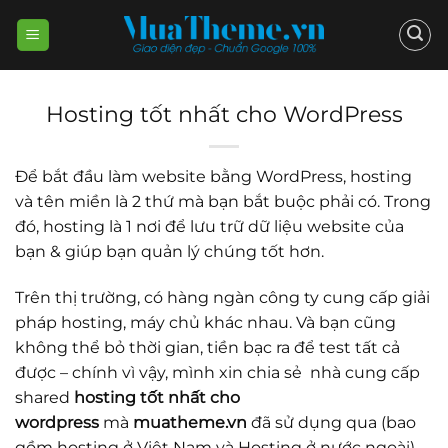
Skip
to
content
Hosting tốt nhất cho WordPress
Để bắt đầu làm website bằng WordPress, hosting
và tên miền là 2 thứ mà bạn bắt buộc phải có. Trong
đó, hosting là 1 nơi để lưu trữ dữ liệu website của
bạn & giúp bạn quản lý chúng tốt hơn.
Trên thị trường, có hàng ngàn công ty cung cấp giải
pháp hosting, máy chủ khác nhau. Và bạn cũng
không thể bỏ thời gian, tiền bạc ra để test tất cả
được – chính vì vậy, mình xin chia sẻ nhà cung cấp
shared
hosting tốt nhất cho
wordpress
mà
muatheme.vn
đã sử dụng qua (bao
gồm hosting ở Việt Nam và Hosting ở nước ngoài).