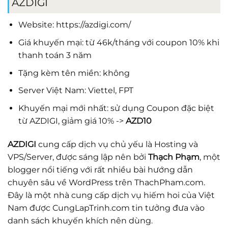
AZDIGI
Website:
https://azdigi.com
/
Giá khuyến mại: từ 46k/tháng với coupon 10% khi
thanh toán 3 năm
Tặng kèm tên miền: không
Server Việt Nam: Viettel, FPT
Khuyến mại mới nhất: sử dụng Coupon đặc biệt
từ AZDIGI, giảm giá 10% ->
AZD10
AZDIGI
cung cấp dịch vụ chủ yếu là Hosting và
VPS/Server, được sáng lập nên bởi
Thạch Phạm
, một
blogger nổi tiếng với rất nhiều bài hướng dẫn
chuyên sâu về WordPress trên ThachPham.com.
Đây là một nhà cung cấp dịch vụ hiếm hoi của Việt
Nam được CungLapTrinh.com tin tưởng đưa vào
danh sách khuyến khích nên dùng.